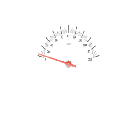
Marchio
KIA
Modello
Sportage
Chilometraggio
138.929 Km
Dettagli