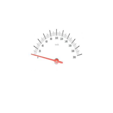
Dynamic 2018
€
15,999
€
17,499
Marchio
Land Rover
Modello
Range Rover Evoque
Chilometraggio
148999 Km
Dettagli