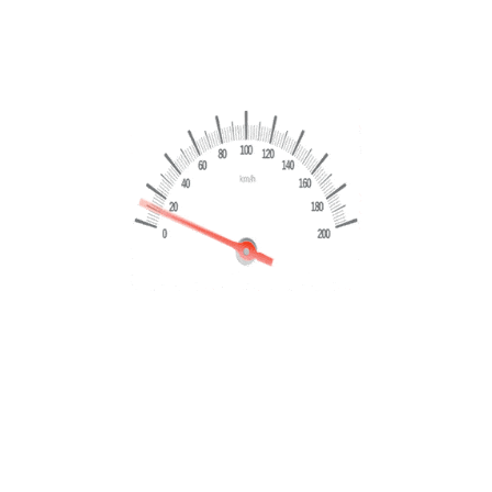
€
21,999
€
23,499
Marchio
Audi
Modello
Q2
Chilometraggio
94384 Km
Dettagli