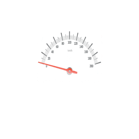
€
23,999
€
25,999
Marchio
Audi
Modello
A4
Chilometraggio
155952 Km
Dettagli