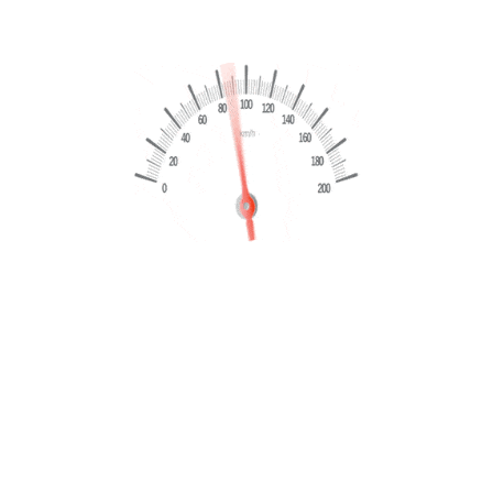
anni o fino a 7 anni tramite apposito piano finanziario, per
guidare senza pensieri e in totale sicurezza.
-Offriamo finanziamenti personalizzati e leasing fino a 5
anni, finanziamenti fino a 8anni, soluzioni anche per
lavoratori a tempo determinato e finanziamenti speciali
senza busta paga (massimo 10.000€ con requisiti), così da
rendere facile l’acquisto della tua prossima auto.
-Per ulteriori informazioni contattaci subito:
Ufficio:353334900
Carmelo:3335099929
Antony:3936200007