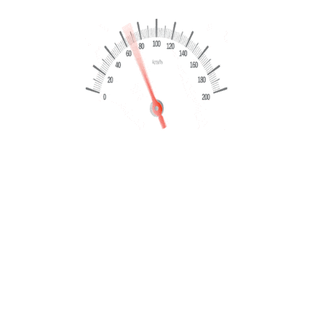
-Offriamo finanziamenti personalizzati e leasing fino a 5
anni, finanziamenti fino a 8anni, soluzioni anche per
lavoratori a tempo determinato e finanziamenti speciali
senza busta paga (massimo 10.000€ con requisiti), così da
rendere facile l’acquisto della tua prossima auto.
-Per ulteriori informazioni contattaci subito:
Ufficio:353334900
Carmelo:3335099929
Antony:3936200007
Email: ingrossoautomonaco@gmail.com
Visita il sito www.monacoauto.it per visualizzare tutte le